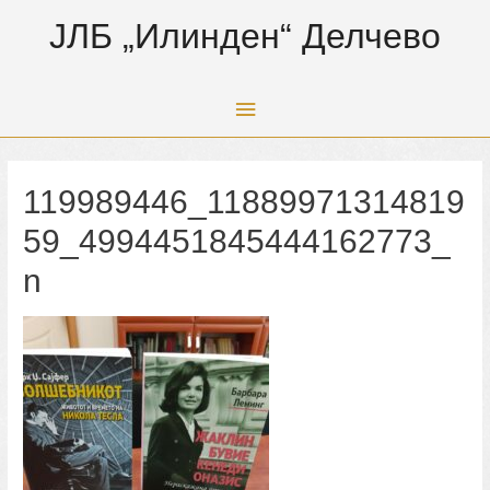
ЈЛБ „Илинден“ Делчево
Main
Menu
119989446_11889971314819
59_4994451845444162773_
n