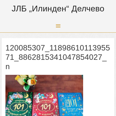
ЈЛБ „Илинден“ Делчево
Main
Menu
120085307_11898610113955
71_8862815341047854027_
n