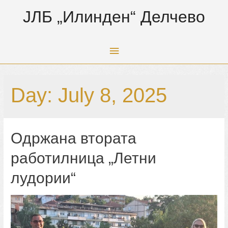
ЈЛБ „Илинден“ Делчево
Main
Menu
Day:
July 8, 2025
Oдржана втората
работилница „Летни
лудории“