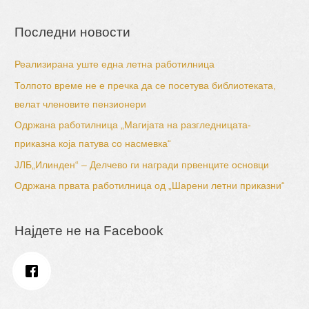
Последни новости
Реализирана уште една летна работилница
Толпото време не е пречка да се посетува библиотеката,
велат членовите пензионери
Одржана работилница „Магијата на разгледницата-
приказна која патува со насмевка“
ЈЛБ„Илинден“ – Делчево ги награди првенците основци
Одржана првата работилница од „Шарени летни приказни“
Најдете не на Facebook