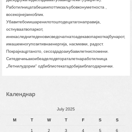
Работилницатабешеипоттикзаљубовконуметноста ,
восекојнејзиноблик.
Убавитебоиишаренилотоштодецатагонаправија,
остнуваатвопаркот,
инекаследнитеденовисведочатнатоадекавопаркоткајбунарот,
имашемногупозитивнаенергија, насмевки, радост.
Покрајнацртаното, сесоздадоаиубавилетниспомени.
Ситедечињакоибеаделодвтораталетнаработилница
„Летнилудории“ одбиблиотекатадобијаиблагодарнички.
Календнар
July 2025
M
T
W
T
F
S
S
1
2
3
4
5
6