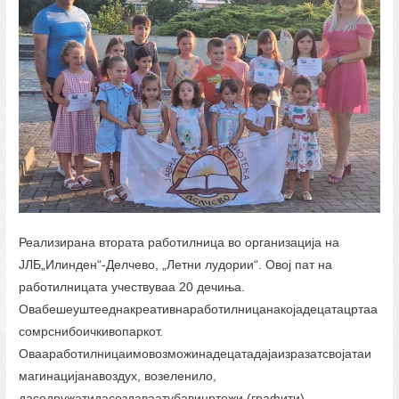
Реализирана втората работилница во организација на
ЈЛБ„Илинден“-Делчево, „Летни лудории“. Овој пат на
работилницата учествуваа 20 дечиња.
Овабешеуштееднакреативнаработилницанакојадецатацртаа
сомрснибоичкивопаркот.
Овааработилницаимовозможинадецатадајаизразатсвојатаи
магинацијанавоздух, возеленило,
даседружатидасоздаваатубавицртежи (графити).