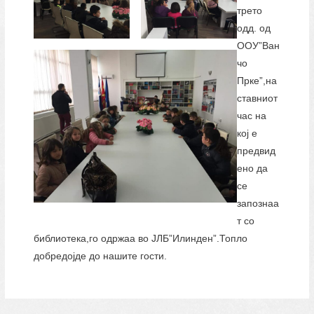
трето
одд. од
ООУ”Ван
чо
Прке”,на
ставниот
час на
кој е
предвид
ено да
се
запознаа
т со
библиотека,го одржаа во ЈЛБ”Илинден”.Топло
добредојде до нашите гости.