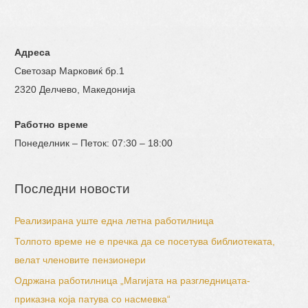
Адреса
Светозар Марковиќ бр.1
2320 Делчево, Македонија
Работно време
Понеделник – Петок: 07:30 – 18:00
Последни новости
Реализирана уште една летна работилница
Толпото време не е пречка да се посетува библиотеката,
велат членовите пензионери
Одржана работилница „Магијата на разгледницата-
приказна која патува со насмевка“