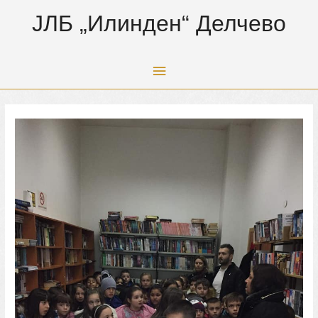
ЈЛБ „Илинден“ Делчево
Main
Menu