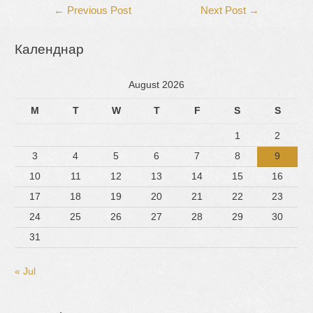
Post
←
Previous Post
Next Post
→
navigation
Календнар
August 2026
M
T
W
T
F
S
S
1
2
3
4
5
6
7
8
9
10
11
12
13
14
15
16
17
18
19
20
21
22
23
24
25
26
27
28
29
30
31
« Jul