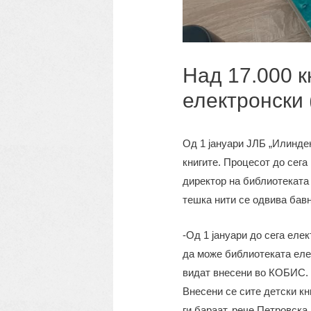
Над 17.000 к
електронски 
Од 1 јануари ЈЛБ „Илинде
книгите. Процесот до сег
директор на библиотеката 
тешка нити се одвива бавн
-Од 1 јануари до сега еле
да може библиотеката елек
видат внесени во КОБИС. 
Внесени се сите детски кн
ги бараат, рече Петровска