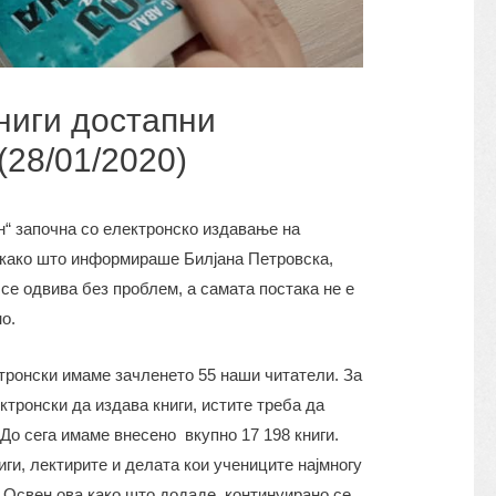
ниги достапни
(28/01/2020)
н“ започна со електронско издавање на
а како што информираше Билјана Петровска,
се одвива без проблем, а самата постака не е
о.
ктронски имаме зачленето 55 наши читатели. За
тронски да издава книги, истите треба да
До сега имаме внесено вкупно 17 198 книги.
иги, лектирите и делата кои учениците најмногу
. Освен ова како што додаде, континуирано се