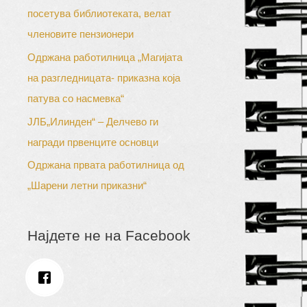
посетува библиотеката, велат
членовите пензионери
Одржана работилница „Магијата
на разгледницата- приказна која
патува со насмевка“
ЈЛБ„Илинден“ – Делчево ги
награди првенците основци
Одржана првата работилница од
„Шарени летни приказни“
Најдете не на Facebook