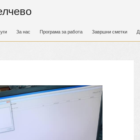
елчево
уги
За нас
Програма за работа
Завршни сметки
Д