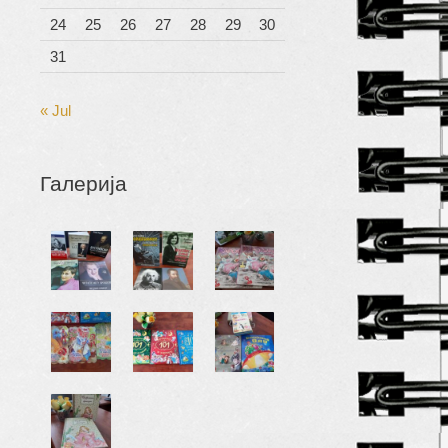
24
25
26
27
28
29
30
31
« Jul
Галерија