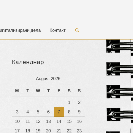
Search
игитализирани дела
Контакт
Календнар
August 2026
M
T
W
T
F
S
S
1
2
3
4
5
6
7
8
9
10
11
12
13
14
15
16
17
18
19
20
21
22
23