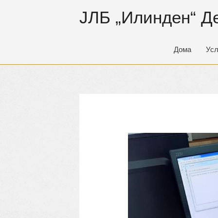
ЈЛБ „Илинден“ Д
Дома
Усл