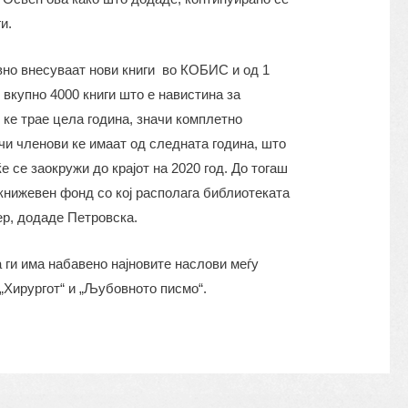
и.
вно внесуваат нови книги во КОБИС и од 1
 вкупно 4000 книги што е навистина за
 ке трае цела година, значи комплетно
чи членови ке имаат од следната година, што
е се заокружи до крајот на 2020 год. До тогаш
книжевен фонд со кој располага библиотеката
ер, додаде Петровска.
 ги има набавено најновите наслови меѓу
 „Хирургот“ и „Љубовното писмо“.