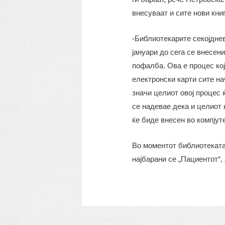
внесуваат и сите нови книг
-Библиотекарите секојдне
јануари до сега се внесени
пофалба. Ова е процес кој
електронски карти сите на
значи целиот овој процес ќ
се надевае дека и целиот 
ќе биде внесен во компјут
Во моментот библиотеката
најбарани се „Пациентот“,