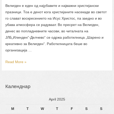
Велигден е еден од најубавите и најважни христијански
празници. Тоа е денот кога христијаните насекаде во светот
го слават воскресението на Исус Христос, па заедно и во
убава атмосфера се радуваат. Во пресрет на Велигден,
денес во попладневните часови, во читалната на
ЈЛБ„Илинден“-Делчево“ се одржа работилница „Шарено и
креативно за Велигден“. Работилницата беше во
организација …
„Шарено
Read More »
и
креативно
за
Календнар
Велигден“
April 2025
M
T
W
T
F
S
S