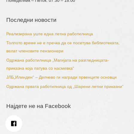
Понеделник – Петок: 07:30 – 18:00
Последни новости
Реализирана уште една летна работилница
Толпото време не е пречка да се посетува библиотеката,
велат членовите пензионери
Одржана работилница „Магијата на разгледницата-
приказна која патува со насмевка“
ЈЛБ„Илинден“ – Делчево ги награди првенците основци
Одржана првата работилница од „Шарени летни приказни“
Најдете не на Facebook