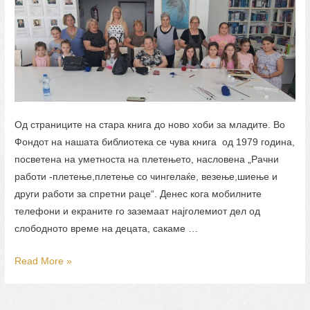
Од страниците на стара книга до ново хоби за младите. Во
Фондот на нашата библиотека се чува книга од 1979 година,
посветена на уметноста на плетењето, насловена „Рачни
работи -плетење,плетење со чингелаќе, везење,шиење и
други работи за спретни раце“. Денес кога мобилните
телефони и екраните го заземаат најголемиот дел од
слободното време на децата, сакаме …
Практична
Read More »
промоција
на