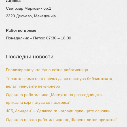
Адреса
Светозар Марковиќ бр.1
2320 Делчево, Македонија
Работно време
Понеделник – Петок: 07:30 – 18:00
Последни новости
Реализирана уште една летна работилница
Толпото време не е пречка да се посетува библиотеката,
велат членовите пензионери
Одржана работилница „Магијата на разгледницата-
приказна која патува со насмевка“
ЈЛБ„Илинден“ – Делчево ги награди првенците основци
Одржана првата работилница од „Шарени летни приказни“