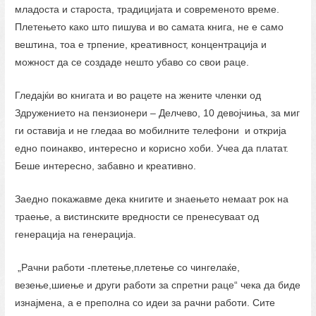
младоста и староста, традицијата и современото време.
Плетењето како што пишува и во самата книга, не е само
вештина, тоа е трпение, креативност, концентрација и
можност да се создаде нешто убаво со свои раце.
Гледајќи во книгата и во рацете на жените членки од
Здружението на пензионери – Делчево, 10 девојчиња, за миг
ги оставија и не гледаа во мобилните телефони и открија
едно поинакво, интересно и корисно хоби. Учеа да платат.
Беше интересно, забавно и креативно.
Заедно покажавме дека книгите и знаењето немаат рок на
траење, а вистинските вредности се пренесуваат од
генерација на генерација.
„Рачни работи -плетење,плетење со чингелаќе,
везење,шиење и други работи за спретни раце“ чека да биде
изнајмена, а е преполна со идеи за рачни работи. Сите