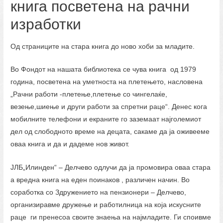
книга посветена на рачни
изработки
Од страниците на стара книга до ново хоби за младите.
Во Фондот на нашата библиотека се чува книга од 1979
година, посветена на уметноста на плетењето, насловена
„Рачни работи -плетење,плетење со чингелаќе,
везење,шиење и други работи за спретни раце“. Денес кога
мобилните телефони и екраните го заземаат најголемиот
дел од слободното време на децата, сакаме да ја оживееме
оваа книга и да и дадеме нов живот.
ЈЛБ„Илинден“ – Делчево одлучи да ја промовира оваа стара
а вредна книга на еден поинаков , различен начин. Во
соработка со Здружението на пензионери – Делчево,
организиравме дружење и работилница на која искусните
раце ги пренесоа своите знаења на најмладите. Ги споивме