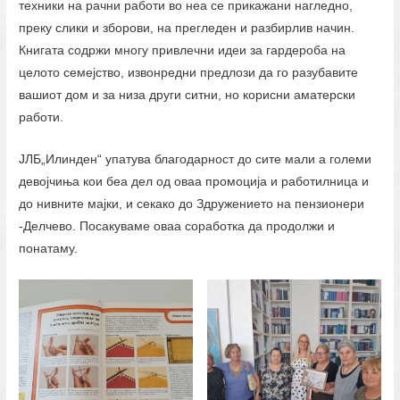
техники на рачни работи во неа се прикажани нагледно,
преку слики и зборови, на прегледен и разбирлив начин.
Книгата содржи многу привлечни идеи за гардероба на
целото семејство, извонредни предлози да го разубавите
вашиот дом и за низа други ситни, но корисни аматерски
работи.
ЈЛБ„Илинден“ упатува благодарност до сите мали а големи
девојчиња кои беа дел од оваа промоција и работилница и
до нивните мајки, и секако до Здружението на пензионери
-Делчево. Посакуваме оваа соработка да продолжи и
понатаму.