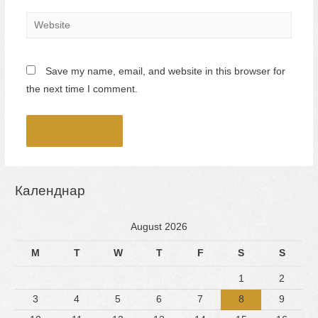
Website
Save my name, email, and website in this browser for
the next time I comment.
Календнар
August 2026
M
T
W
T
F
S
S
1
2
3
4
5
6
7
8
9