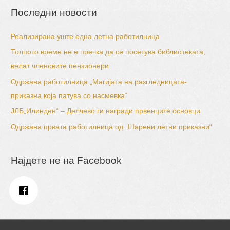
Последни новости
Реализирана уште една летна работилница
Толпото време не е пречка да се посетува библиотеката,
велат членовите пензионери
Одржана работилница „Магијата на разгледницата-
приказна која патува со насмевка“
ЈЛБ„Илинден“ – Делчево ги награди првенците основци
Одржана првата работилница од „Шарени летни приказни“
Најдете не на Facebook