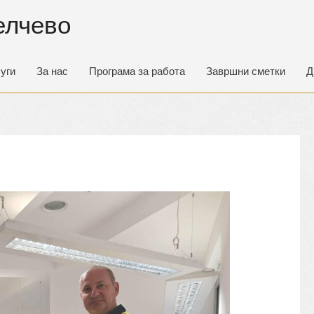
елчево
уги
За нас
Програма за работа
Завршни сметки
Д