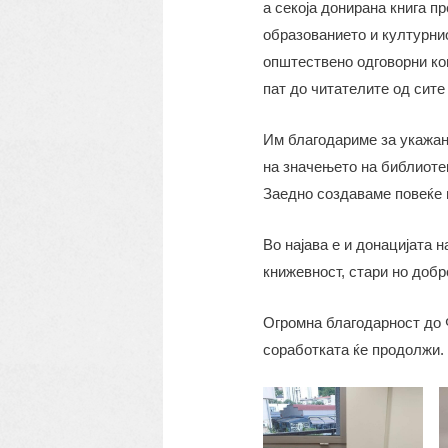
а секоја донирана книга п
образованието и културнио
општествено одговорни ком
пат до читателите од сите
Им благодариме за укажан
на значењето на библиотек
Заедно создаваме повеќе 
Во најава е и донацијата на
книжевност, стари но добр
Огромна благодарност до 
соработката ќе продолжи.