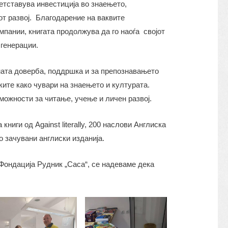
ретставува инвестиција во знаењето,
т развој. Благодарение на ваквите
пании, книгата продолжува да го наоѓа својот
 генерации.
ата доверба, поддршка и за препознавањето
ите како чувари на знаењето и културата.
можности за читање, учење и личен развој.
 книги од Against literally, 200 наслови Англиска
о зачувани англиски изданија.
Фондација Рудник „Саса“, се надеваме дека