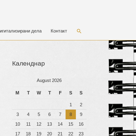
Search
игитализирани дела
Контакт
Календнар
August 2026
M
T
W
T
F
S
S
1
2
3
4
5
6
7
8
9
10
11
12
13
14
15
16
17
18
19
20
21
22
23