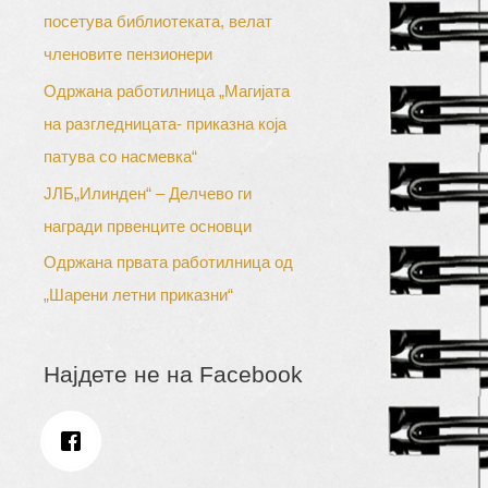
посетува библиотеката, велат
членовите пензионери
Одржана работилница „Магијата
на разгледницата- приказна која
патува со насмевка“
ЈЛБ„Илинден“ – Делчево ги
награди првенците основци
Одржана првата работилница од
„Шарени летни приказни“
Најдете не на Facebook