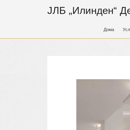
ЈЛБ „Илинден“ Д
Дома
Усл