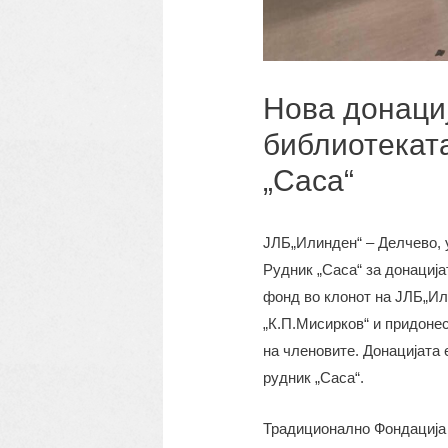
Нова донациј
библиотекат
„Саса“
ЈЛБ„Илинден“ – Делчево, 
Рудник „Саса“ за донацијат
фонд во клонот на ЈЛБ„И
„К.П.Мисирков“ и придоне
на членовите. Донацијата 
рудник „Саса“.
Традиционално Фондација 