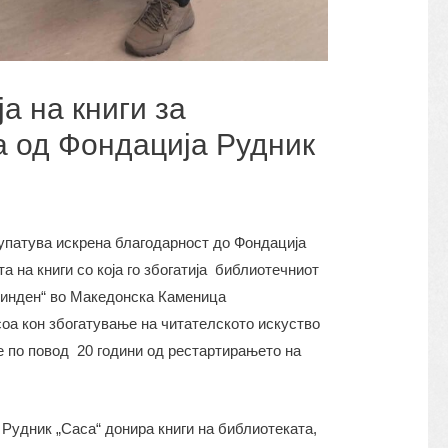
а на книги за
а од Фондација Рудник
упатува искрена благодарност до Фондација
а на книги со која го збогатија библиотечниот
линден“ во Македонска Каменица
соа кон збогатување на читателското искуство
е по повод 20 години од рестартирањето на
Рудник „Саса“ донира книги на библиотеката,